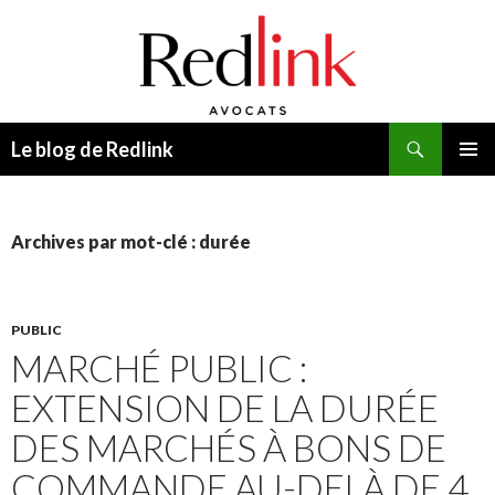
Recherche
Le blog de Redlink
ALLER
MENU
AU
PRINCI
CONTENU
Archives par mot-clé : durée
PUBLIC
MARCHÉ PUBLIC :
EXTENSION DE LA DURÉE
DES MARCHÉS À BONS DE
COMMANDE AU-DELÀ DE 4