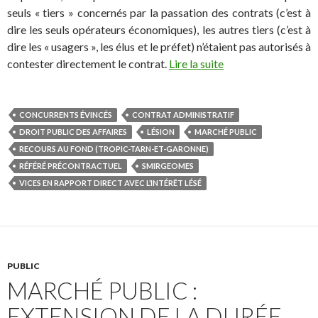
seuls « tiers » concernés par la passation des contrats (c’est à
dire les seuls opérateurs économiques), les autres tiers (c’est à
dire les « usagers », les élus et le préfet) n’étaient pas autorisés à
contester directement le contrat.
Lire la suite
CONCURRENTS ÉVINCÉS
CONTRAT ADMINISTRATIF
DROIT PUBLIC DES AFFAIRES
LÉSION
MARCHÉ PUBLIC
RECOURS AU FOND (TROPIC-TARN-ET-GARONNE)
RÉFÉRÉ PRÉCONTRACTUEL
SMIRGEOMES
VICES EN RAPPORT DIRECT AVEC L’INTÉRÊT LÉSÉ
PUBLIC
MARCHÉ PUBLIC :
EXTENSION DE LA DURÉE