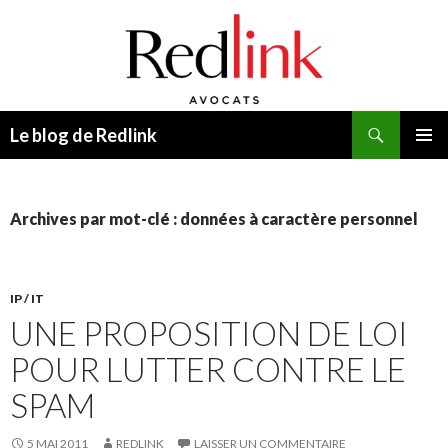
Recherche
Le blog de Redlink
ALLER
MENU
AU
PRINCI
CONTENU
Archives par mot-clé : données à caractère personnel
IP / IT
UNE PROPOSITION DE LOI
POUR LUTTER CONTRE LE
SPAM
5 MAI 2011
REDLINK
LAISSER UN COMMENTAIRE