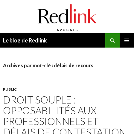
Recherche
Le blog de Redlink
ALLER
MENU
AU
PRINCI
CONTENU
Archives par mot-clé : délais de recours
PUBLIC
DROIT SOUPLE :
OPPOSABILITÉS AUX
PROFESSIONNELS ET
DÉLAIS DE CONTESTATION