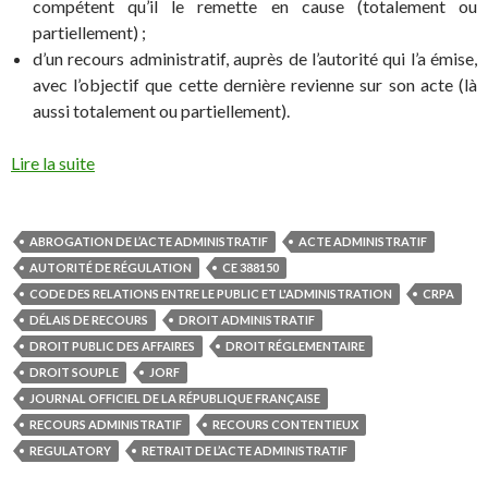
compétent qu’il le remette en cause (totalement ou
partiellement) ;
d’un recours administratif, auprès de l’autorité qui l’a émise,
avec l’objectif que cette dernière revienne sur son acte (là
aussi totalement ou partiellement).
Lire la suite
ABROGATION DE L’ACTE ADMINISTRATIF
ACTE ADMINISTRATIF
AUTORITÉ DE RÉGULATION
CE 388150
CODE DES RELATIONS ENTRE LE PUBLIC ET L'ADMINISTRATION
CRPA
DÉLAIS DE RECOURS
DROIT ADMINISTRATIF
DROIT PUBLIC DES AFFAIRES
DROIT RÉGLEMENTAIRE
DROIT SOUPLE
JORF
JOURNAL OFFICIEL DE LA RÉPUBLIQUE FRANÇAISE
RECOURS ADMINISTRATIF
RECOURS CONTENTIEUX
REGULATORY
RETRAIT DE L’ACTE ADMINISTRATIF