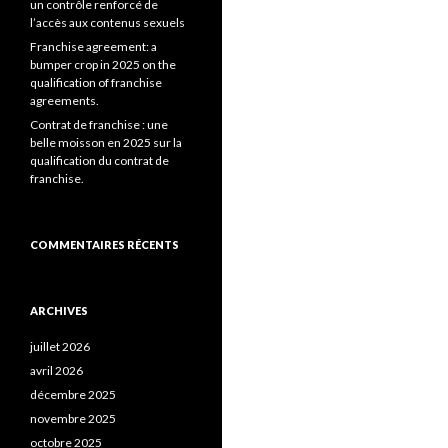
un contrôle renforcé de
l’accès aux contenus sexuels
Franchise agreement: a
bumper crop in 2025 on the
qualification of franchise
agreements.
Contrat de franchise : une
belle moisson en 2025 sur la
qualification du contrat de
franchise.
COMMENTAIRES RÉCENTS
ARCHIVES
juillet 2026
avril 2026
décembre 2025
novembre 2025
octobre 2025