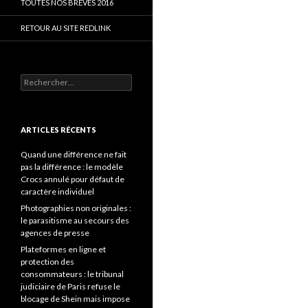
TOUTES NOS BRÈVES 2016
RETOUR AU SITE REDLINK
Rechercher :
ARTICLES RÉCENTS
Quand une différence ne fait
pas la différence : le modèle
Crocs annulé pour défaut de
caractère individuel
Photographies non originales :
le parasitisme au secours des
agences de presse
Plateformes en ligne et
protection des
consommateurs : le tribunal
judiciaire de Paris refuse le
blocage de Shein mais impose