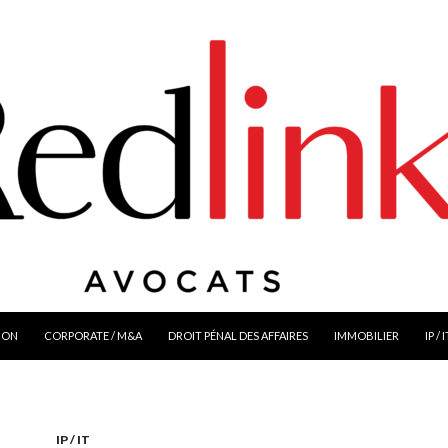
ION
CORPORATE / M&A
DROIT PÉNAL DES AFFAIRES
IMMOBILIER
IP / 
IP / IT