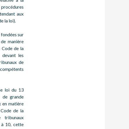
s procédures
étendant aux
 la loi).
s fondées sur
, de manière
u Code de la
s devant les
ribunaux de
 compétents
me loi du 13
x de grande
x en matière
u Code de la
e tribunaux
 à 10, cette