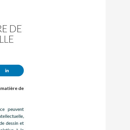
RE DE
LLE
n matière de
nce peuvent
tellectuelle,
 de dessin et
lative à la