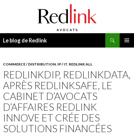
Recherche
Le blog de Redlink
ALLER
MENU
AU
PRINCI
CONTENU
COMMERCE / DISTRIBUTION
,
IP / IT
,
REDLINK ALL
REDLINKDIP, REDLINKDATA,
APRÈS REDLINKSAFE, LE
CABINET D’AVOCATS
D’AFFAIRES REDLINK
INNOVE ET CRÉE DES
SOLUTIONS FINANCÉES