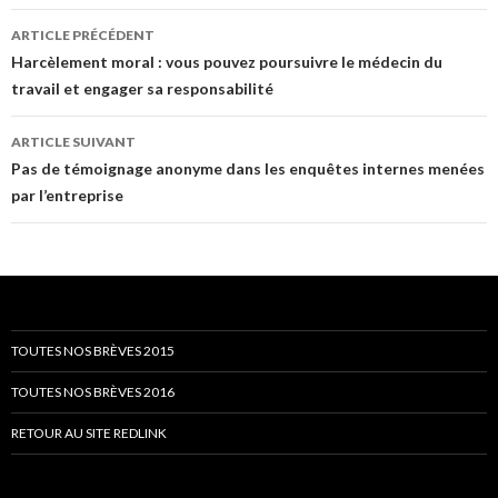
Navigation
ARTICLE PRÉCÉDENT
des
Harcèlement moral : vous pouvez poursuivre le médecin du
travail et engager sa responsabilité
articles
ARTICLE SUIVANT
Pas de témoignage anonyme dans les enquêtes internes menées
par l’entreprise
TOUTES NOS BRÈVES 2015
TOUTES NOS BRÈVES 2016
RETOUR AU SITE REDLINK