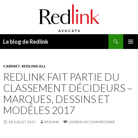
Recherche
Le blog de Redlink
ALLER
MENU
AU
PRINCI
CONTENU
CABINET
,
REDLINK ALL
REDLINK FAIT PARTIE DU
CLASSEMENT DÉCIDEURS –
MARQUES, DESSINS ET
MODÈLES 2017
18 JUILLET 2017
REDLINK
LAISSER UN COMMENTAIRE