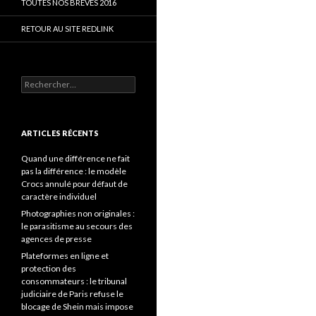
TOUTES NOS BRÈVES 2016
RETOUR AU SITE REDLINK
Rechercher :
ARTICLES RÉCENTS
Quand une différence ne fait
pas la différence : le modèle
Crocs annulé pour défaut de
caractère individuel
Photographies non originales :
le parasitisme au secours des
agences de presse
Plateformes en ligne et
protection des
consommateurs : le tribunal
judiciaire de Paris refuse le
blocage de Shein mais impose