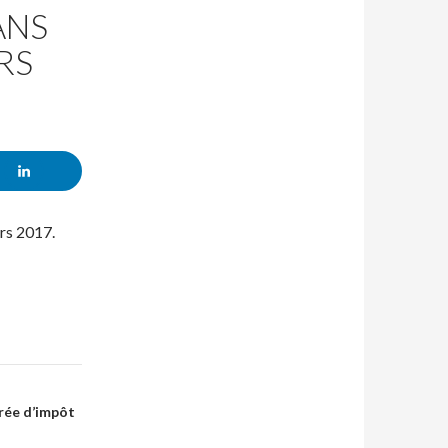
ANS
RS
rs 2017.
érée d’impôt