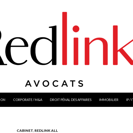
ION
CORPORATE / M&A
DROIT PÉNAL DES AFFAIRES
IMMOBILIER
IP / 
CABINET
,
REDLINK ALL