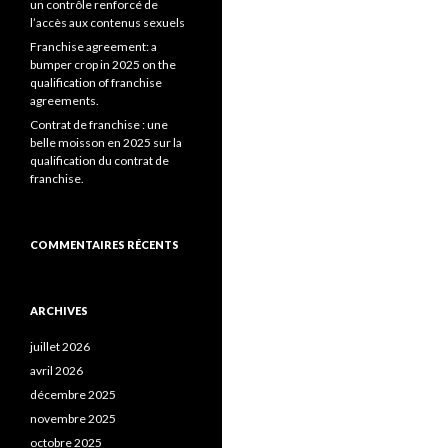
un contrôle renforcé de
l’accès aux contenus sexuels
Franchise agreement: a
bumper crop in 2025 on the
qualification of franchise
agreements.
Contrat de franchise : une
belle moisson en 2025 sur la
qualification du contrat de
franchise.
COMMENTAIRES RÉCENTS
ARCHIVES
juillet 2026
avril 2026
décembre 2025
novembre 2025
octobre 2025