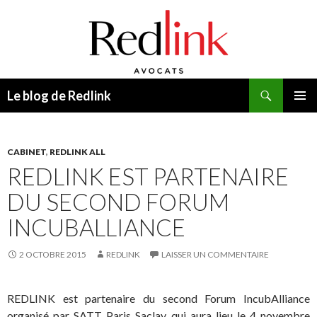
Recherche
Le blog de Redlink
ALLER
MENU
AU
PRINCI
CONTENU
CABINET
,
REDLINK ALL
REDLINK EST PARTENAIRE
DU SECOND FORUM
INCUBALLIANCE
2 OCTOBRE 2015
REDLINK
LAISSER UN COMMENTAIRE
REDLINK est partenaire du second Forum IncubAlliance
organisé par SATT Paris Saclay qui aura lieu le 4 novembre