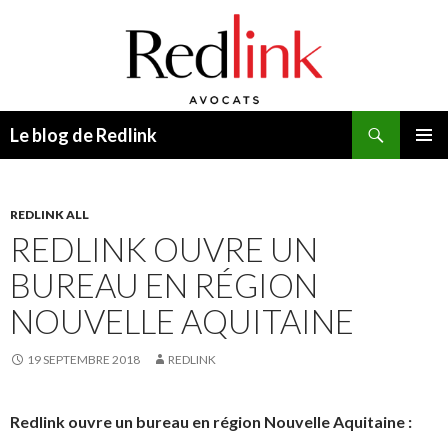
Recherche
Le blog de Redlink
ALLER
MENU
AU
PRINCI
CONTENU
REDLINK ALL
REDLINK OUVRE UN
BUREAU EN RÉGION
NOUVELLE AQUITAINE
19 SEPTEMBRE 2018
REDLINK
Redlink ouvre un bureau en région Nouvelle Aquitaine :