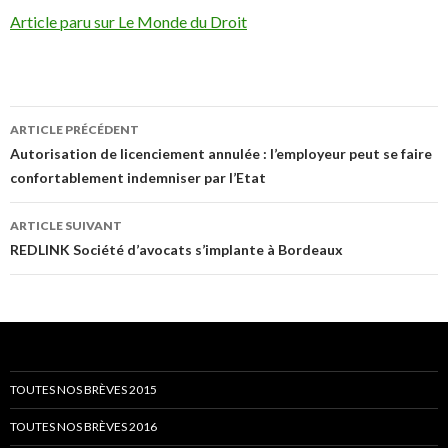
Article paru sur Le Monde du Droit
Navigation
ARTICLE PRÉCÉDENT
des
Autorisation de licenciement annulée : l’employeur peut se faire
confortablement indemniser par l’Etat
articles
ARTICLE SUIVANT
REDLINK Société d’avocats s’implante à Bordeaux
TOUTES NOS BRÈVES 2015
TOUTES NOS BRÈVES 2016