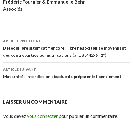
Frédéric Fournier & Emmanuelle Behr
Associés
Navigation
ARTICLE PRÉCÉDENT
des
Déséquilibre significatif encore : libre négociabilité moyennant
des contreparties ou justifications (art. #L442-6 I 2°)
articles
ARTICLE SUIVANT
Maternité : interdiction absolue de préparer le licenciement
LAISSER UN COMMENTAIRE
Vous devez
vous connecter
pour publier un commentaire.