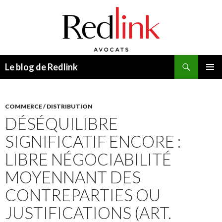
Recherche
Le blog de Redlink
ALLER
MENU
AU
PRINCI
CONTENU
COMMERCE / DISTRIBUTION
DÉSÉQUILIBRE
SIGNIFICATIF ENCORE :
LIBRE NÉGOCIABILITÉ
MOYENNANT DES
CONTREPARTIES OU
JUSTIFICATIONS (ART.