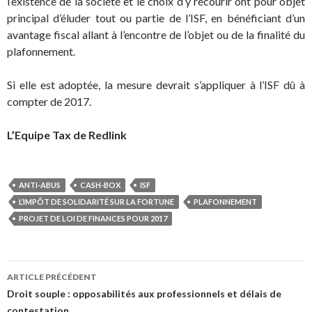
l’existence de la société et le choix d’y recourir ont pour objet
principal d’éluder tout ou partie de l’ISF, en bénéficiant d’un
avantage fiscal allant à l’encontre de l’objet ou de la finalité du
plafonnement.
Si elle est adoptée, la mesure devrait s’appliquer à l’ISF dû à
compter de 2017.
L’Equipe Tax de Redlink
ANTI-ABUS
CASH-BOX
ISF
L’IMPÔT DE SOLIDARITÉ SUR LA FORTUNE
PLAFONNEMENT
PROJET DE LOI DE FINANCES POUR 2017
Navigation
ARTICLE PRÉCÉDENT
des
Droit souple : opposabilités aux professionnels et délais de
contestation