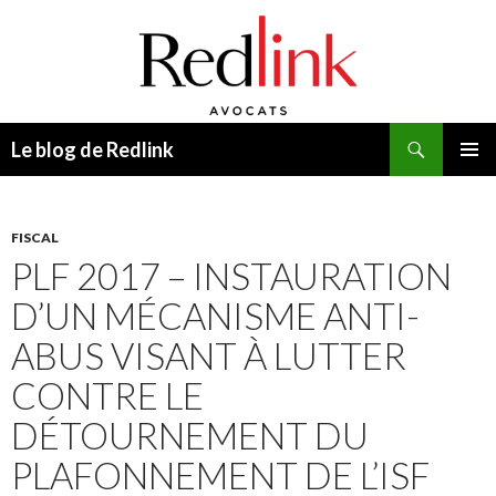
Recherche
Le blog de Redlink
ALLER
MENU
AU
PRINCI
CONTENU
FISCAL
PLF 2017 – INSTAURATION
D’UN MÉCANISME ANTI-
ABUS VISANT À LUTTER
CONTRE LE
DÉTOURNEMENT DU
PLAFONNEMENT DE L’ISF