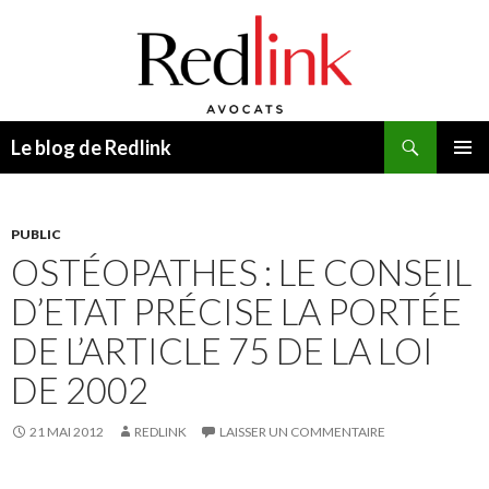
Recherche
Le blog de Redlink
ALLER
MENU
AU
PRINCI
CONTENU
PUBLIC
OSTÉOPATHES : LE CONSEIL
D’ETAT PRÉCISE LA PORTÉE
DE L’ARTICLE 75 DE LA LOI
DE 2002
21 MAI 2012
REDLINK
LAISSER UN COMMENTAIRE