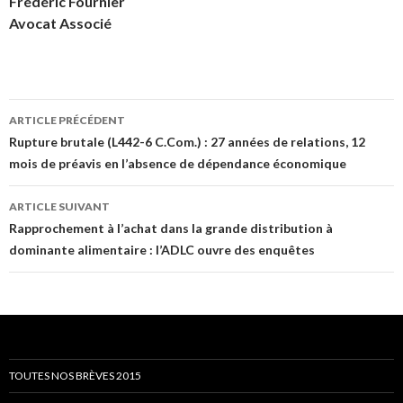
Frédéric Fournier
Avocat Associé
Navigation
ARTICLE PRÉCÉDENT
des
Rupture brutale (L442-6 C.Com.) : 27 années de relations, 12
mois de préavis en l’absence de dépendance économique
articles
ARTICLE SUIVANT
Rapprochement à l’achat dans la grande distribution à
dominante alimentaire : l’ADLC ouvre des enquêtes
TOUTES NOS BRÈVES 2015