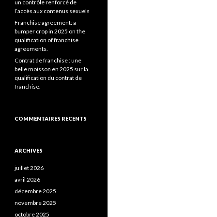
un contrôle renforcé de
l’accès aux contenus sexuels
Franchise agreement: a
bumper crop in 2025 on the
qualification of franchise
agreements.
Contrat de franchise : une
belle moisson en 2025 sur la
qualification du contrat de
franchise.
COMMENTAIRES RÉCENTS
ARCHIVES
juillet 2026
avril 2026
décembre 2025
novembre 2025
octobre 2025