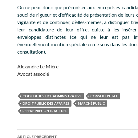
On ne peut donc que préconiser aux entreprises candida
souci de rigueur et d’efficacité de présentation de leurs o
vigilante et de continuer, d’elles-mêmes, à distinguer tr
leur candidature de leur offre, quitte à les insére
enveloppes distinctes (ce qui ne leur est pas int
éventuellement mention spéciale en ce sens dans les doc
consultation).
Alexandre Le Mière
Avocat associé
CODE DE JUSTICE ADMINISTRATIVE
CONSEIL D'ETAT
DROIT PUBLIC DES AFFAIRES
MARCHÉ PUBLIC
RÉFÉRÉ PRÉCONTRACTUEL
Navigation
ARTICLE PRÉCÉDENT