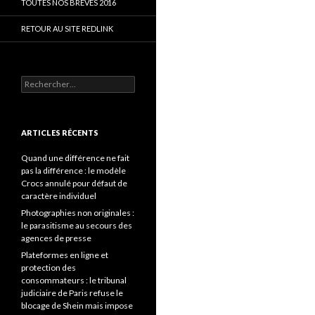
TOUTES NOS BRÈVES 2016
RETOUR AU SITE REDLINK
Rechercher :
ARTICLES RÉCENTS
Quand une différence ne fait
pas la différence : le modèle
Crocs annulé pour défaut de
caractère individuel
Photographies non originales :
le parasitisme au secours des
agences de presse
Plateformes en ligne et
protection des
consommateurs : le tribunal
judiciaire de Paris refuse le
blocage de Shein mais impose