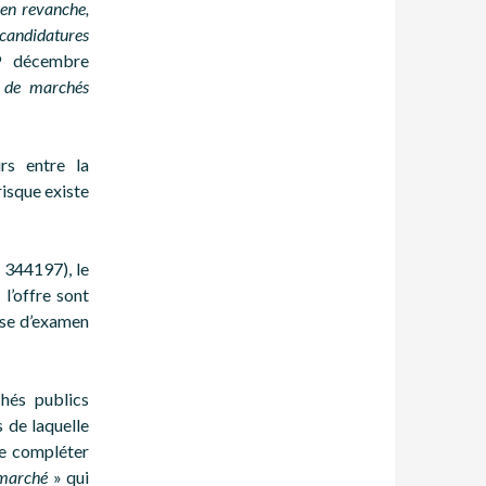
en revanche,
 candidatures
29 décembre
e de marchés
rs entre la
risque existe
 344197), le
 l’offre sont
ase d’examen
hés publics
 de laquelle
de compléter
u marché
» qui