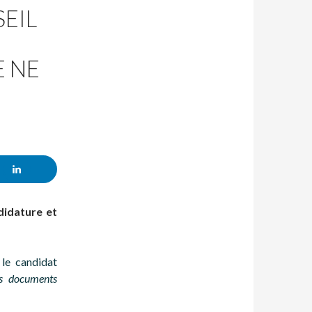
EIL
E NE
didature et
 le candidat
s documents