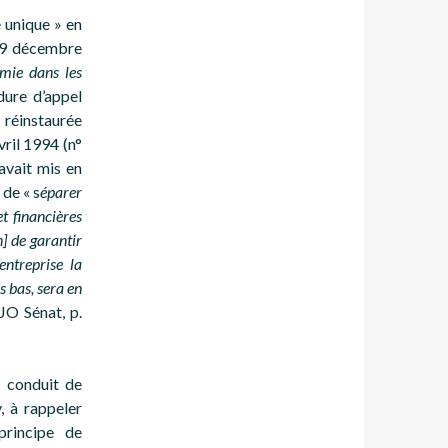
 unique » en
 19 décembre
omie dans les
édure d’appel
 réinstaurée
vril 1994 (n°
 avait mis en
 de « s
éparer
et financières
n] de garantir
entreprise la
s bas, sera en
JO Sénat, p.
 conduit de
 à rappeler
principe de