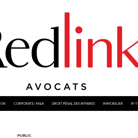
ION
CORPORATE / M&A
DROIT PÉNAL DES AFFAIRES
IMMOBILIER
IP / 
PUBLIC