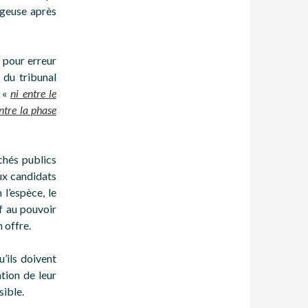
ageuse après
 pour erreur
 du tribunal
é «
ni entre le
entre la phase
chés publics
ux candidats
 l’espèce, le
ef au pouvoir
 offre.
’ils doivent
ation de leur
sible.