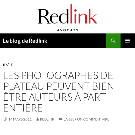
Recherche
Le blog de Redlink
ALLER
MENU
AU
PRINCI
CONTENU
IP / IT
LES PHOTOGRAPHES DE
PLATEAU PEUVENT BIEN
ÊTRE AUTEURS À PART
ENTIÈRE
14 MARS 2011
REDLINK
LAISSER UN COMMENTAIRE