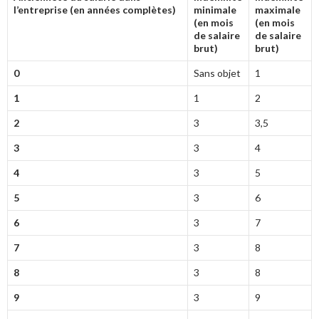
l’entreprise (en années complètes)
minimale
maximale
(en mois
(en mois
de salaire
de salaire
brut)
brut)
0
Sans objet
1
1
1
2
2
3
3,5
3
3
4
4
3
5
5
3
6
6
3
7
7
3
8
8
3
8
9
3
9