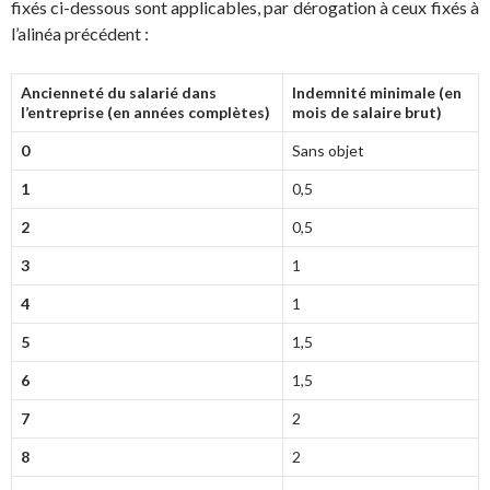
fixés ci-dessous sont applicables, par dérogation à ceux fixés à
l’alinéa précédent :
Ancienneté du salarié dans
Indemnité minimale (en
l’entreprise (en années complètes)
mois de salaire brut)
0
Sans objet
1
0,5
2
0,5
3
1
4
1
5
1,5
6
1,5
7
2
8
2