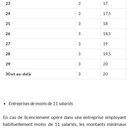
23
3
17
24
3
17,5
25
3
18
26
3
18,5
27
3
19
28
3
19,5
29
3
20
30 et au-delà
3
20
Entreprises de moins de 11 salariés
En cas de licenciement opéré dans une entreprise employant
habituellement moins de 11 salariés, les montants minimaux