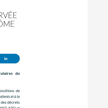
RVÉE
LÔME
ulaires du
positions de
tients et à la
 des décrets
 2007-435) et