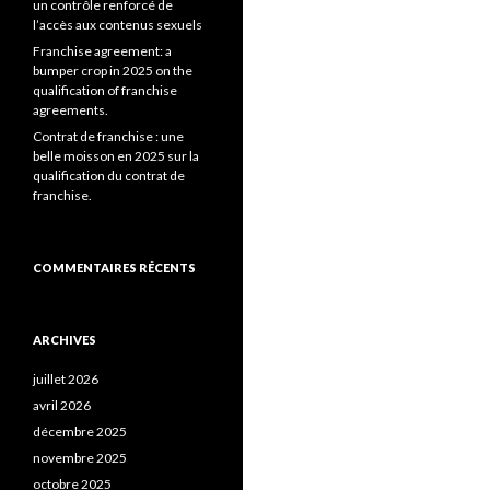
un contrôle renforcé de
l’accès aux contenus sexuels
Franchise agreement: a
bumper crop in 2025 on the
qualification of franchise
agreements.
Contrat de franchise : une
belle moisson en 2025 sur la
qualification du contrat de
franchise.
COMMENTAIRES RÉCENTS
ARCHIVES
juillet 2026
avril 2026
décembre 2025
novembre 2025
octobre 2025