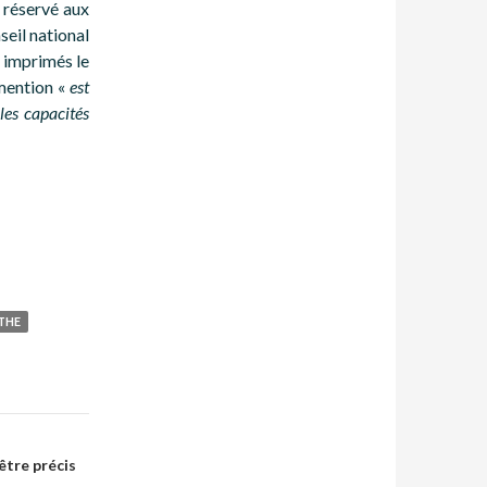
t réservé aux
seil national
s imprimés le
 mention «
est
les capacités
THE
être précis