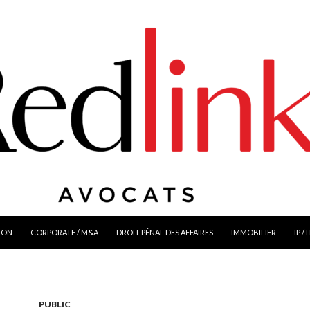
ION
CORPORATE / M&A
DROIT PÉNAL DES AFFAIRES
IMMOBILIER
IP / 
PUBLIC