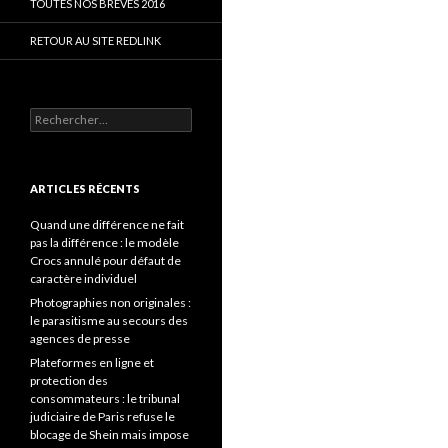
TOUTES NOS BRÈVES 2016
RETOUR AU SITE REDLINK
Rechercher :
ARTICLES RÉCENTS
Quand une différence ne fait
pas la différence : le modèle
Crocs annulé pour défaut de
caractère individuel
Photographies non originales :
le parasitisme au secours des
agences de presse
Plateformes en ligne et
protection des
consommateurs : le tribunal
judiciaire de Paris refuse le
blocage de Shein mais impose