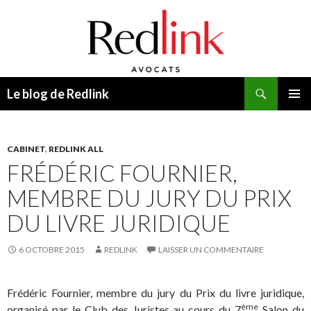
Recherche
Le blog de Redlink
ALLER
MENU
AU
PRINCI
CONTENU
CABINET
,
REDLINK ALL
FRÉDÉRIC FOURNIER,
MEMBRE DU JURY DU PRIX
DU LIVRE JURIDIQUE
6 OCTOBRE 2015
REDLINK
LAISSER UN COMMENTAIRE
Frédéric Fournier, membre du jury du Prix du livre juridique,
ème
organisé par le Club des Juristes au cours du 7
Salon du