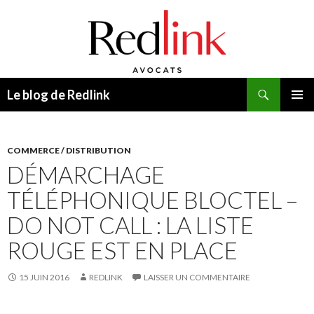
Recherche
Le blog de Redlink
ALLER
MENU
AU
PRINCI
CONTENU
COMMERCE / DISTRIBUTION
DÉMARCHAGE
TÉLÉPHONIQUE BLOCTEL –
DO NOT CALL : LA LISTE
ROUGE EST EN PLACE
15 JUIN 2016
REDLINK
LAISSER UN COMMENTAIRE