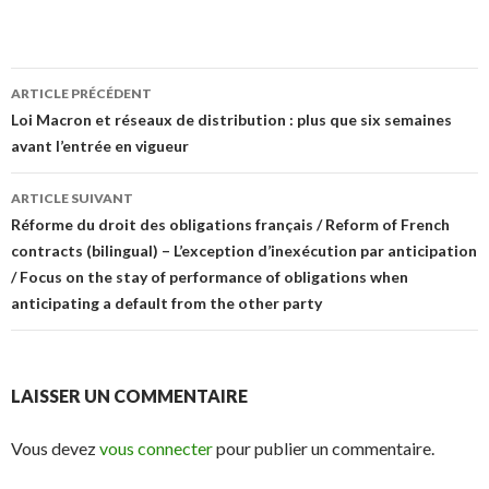
Navigation
ARTICLE PRÉCÉDENT
des
Loi Macron et réseaux de distribution : plus que six semaines
avant l’entrée en vigueur
articles
ARTICLE SUIVANT
Réforme du droit des obligations français / Reform of French
contracts (bilingual) – L’exception d’inexécution par anticipation
/ Focus on the stay of performance of obligations when
anticipating a default from the other party
LAISSER UN COMMENTAIRE
Vous devez
vous connecter
pour publier un commentaire.