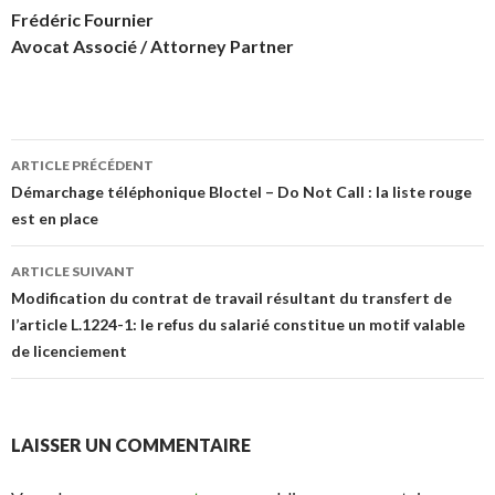
Frédéric Fournier
Avocat Associé / Attorney Partner
Navigation
ARTICLE PRÉCÉDENT
des
Démarchage téléphonique Bloctel – Do Not Call : la liste rouge
est en place
articles
ARTICLE SUIVANT
Modification du contrat de travail résultant du transfert de
l’article L.1224-1: le refus du salarié constitue un motif valable
de licenciement
LAISSER UN COMMENTAIRE