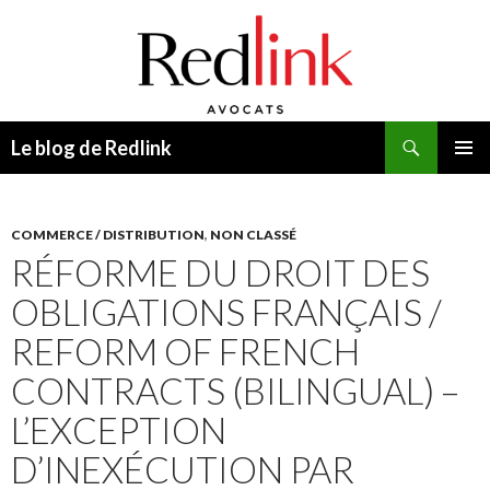
Recherche
Le blog de Redlink
ALLER
MENU
AU
PRINCI
CONTENU
COMMERCE / DISTRIBUTION
,
NON CLASSÉ
RÉFORME DU DROIT DES
OBLIGATIONS FRANÇAIS /
REFORM OF FRENCH
CONTRACTS (BILINGUAL) –
L’EXCEPTION
D’INEXÉCUTION PAR