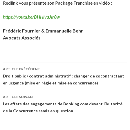
Redlink vous présente son Package Franchise en vidéo :
https://youtu.be/BHHivaJlr8w
Frédéric Fournier & Emmanuelle Behr
Avocats Associés
Navigation
ARTICLE PRÉCÉDENT
des
Droit public / contrat administratif : changer de cocontractant
en urgence (mise en régie et mise en concurrence)
articles
ARTICLE SUIVANT
Les effets des engagements de Booking.com devant l’Autorité
de la Concurrence remis en question