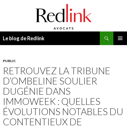
Recherche
Le blog de Redlink
ALLER
MENU
AU
PRINCI
CONTENU
PUBLIC
RETROUVEZ LA TRIBUNE
D’OMBELINE SOULIER
DUGÉNIE DANS
IMMOWEEK : QUELLES
ÉVOLUTIONS NOTABLES DU
CONTENTIEUX DE