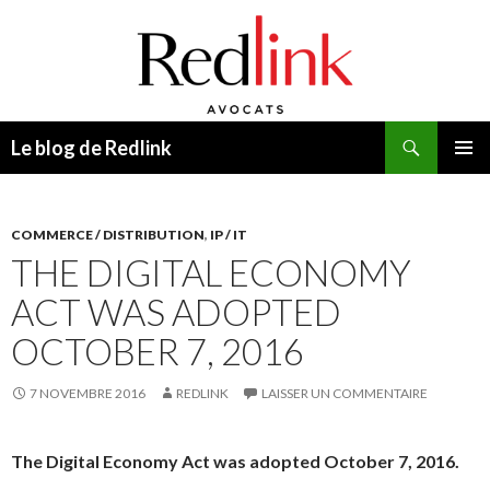
Recherche
Le blog de Redlink
ALLER
MENU
AU
PRINCI
CONTENU
COMMERCE / DISTRIBUTION
,
IP / IT
THE DIGITAL ECONOMY
ACT WAS ADOPTED
OCTOBER 7, 2016
7 NOVEMBRE 2016
REDLINK
LAISSER UN COMMENTAIRE
The Digital Economy Act was adopted October 7, 2016.