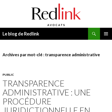
Recherche
Le blog de Redlink
ALLER
MENU
AU
PRINCI
CONTENU
Archives par mot-clé : transparence administrative
PUBLIC
TRANSPARENCE
ADMINISTRATIVE : UNE
PROCÉDURE
JURIDICTIONNELLE EN