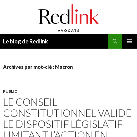
Recherche
Le blog de Redlink
ALLER
MENU
AU
PRINCI
CONTENU
Archives par mot-clé : Macron
PUBLIC
LE CONSEIL
CONSTITUTIONNEL VALIDE
LE DISPOSITIF LÉGISLATIF
LIMITANT L’ACTION EN