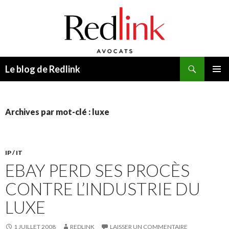
Recherche
Le blog de Redlink
ALLER
MENU
AU
PRINCI
CONTENU
Archives par mot-clé : luxe
IP / IT
EBAY PERD SES PROCÈS
CONTRE L’INDUSTRIE DU
LUXE
1 JUILLET 2008
REDLINK
LAISSER UN COMMENTAIRE