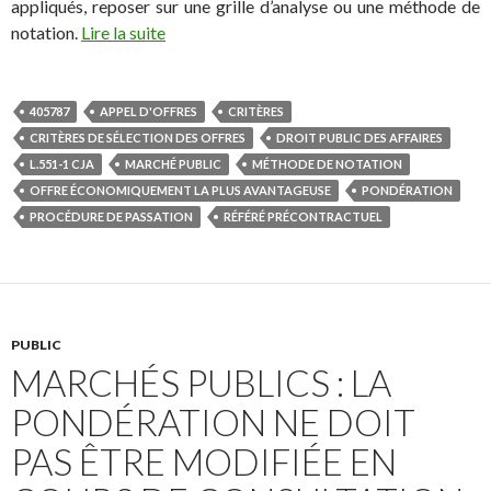
appliqués, reposer sur une grille d’analyse ou une méthode de
notation.
Lire la suite
405787
APPEL D'OFFRES
CRITÈRES
CRITÈRES DE SÉLECTION DES OFFRES
DROIT PUBLIC DES AFFAIRES
L.551-1 CJA
MARCHÉ PUBLIC
MÉTHODE DE NOTATION
OFFRE ÉCONOMIQUEMENT LA PLUS AVANTAGEUSE
PONDÉRATION
PROCÉDURE DE PASSATION
RÉFÉRÉ PRÉCONTRACTUEL
PUBLIC
MARCHÉS PUBLICS : LA
PONDÉRATION NE DOIT
PAS ÊTRE MODIFIÉE EN