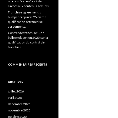
un contrôle renforcé de
l’accès aux contenus sexuels
Franchise agreement: a
bumper crop in 2025 on the
qualification of franchise
agreements.
Contrat de franchise : une
belle moisson en 2025 sur la
qualification du contrat de
franchise.
COMMENTAIRES RÉCENTS
ARCHIVES
juillet 2026
avril 2026
décembre 2025
novembre 2025
octobre 2025