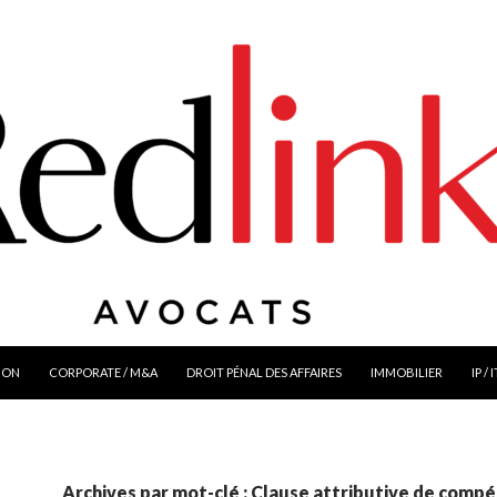
ION
CORPORATE / M&A
DROIT PÉNAL DES AFFAIRES
IMMOBILIER
IP / 
Archives par mot-clé : Clause attributive de comp