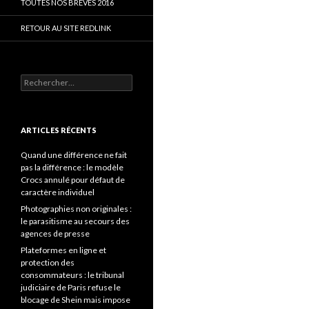
TOUTES NOS BRÈVES 2016
RETOUR AU SITE REDLINK
Rechercher :
ARTICLES RÉCENTS
Quand une différence ne fait
pas la différence : le modèle
Crocs annulé pour défaut de
caractère individuel
Photographies non originales :
le parasitisme au secours des
agences de presse
Plateformes en ligne et
protection des
consommateurs : le tribunal
judiciaire de Paris refuse le
blocage de Shein mais impose