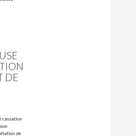
AUSE
CTION
T DE
e cassation
nion
rétation de