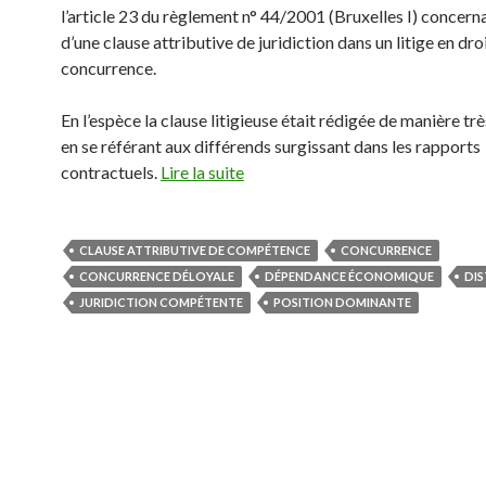
l’article 23 du règlement n° 44/2001 (Bruxelles I) concern
d’une clause attributive de juridiction dans un litige en droi
concurrence.
En l’espèce la clause litigieuse était rédigée de manière tr
en se référant aux différends surgissant dans les rapports
contractuels.
Lire la suite
CLAUSE ATTRIBUTIVE DE COMPÉTENCE
CONCURRENCE
CONCURRENCE DÉLOYALE
DÉPENDANCE ÉCONOMIQUE
DIS
JURIDICTION COMPÉTENTE
POSITION DOMINANTE