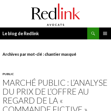
Recherche
Le blog de Redlink
ALLER
MENU
AU
PRINCI
CONTENU
Archives par mot-clé : chantier masqué
PUBLIC
MARCHÉ PUBLIC : L’ANALYSE
DU PRIX DE L’OFFRE AU
REGARD DE LA «
COMMANDE FICTIVE »