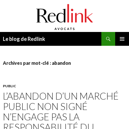
Recherche
Le blog de Redlink
ALLER
MENU
AU
PRINCI
CONTENU
Archives par mot-clé : abandon
PUBLIC
L’ABANDON D’UN MARCHÉ
PUBLIC NON SIGNÉ
N’ENGAGE PAS LA
RESPONSABILITÉ DU