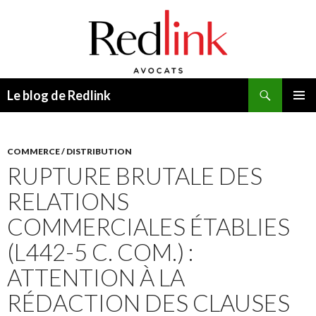
Recherche
Le blog de Redlink
ALLER
MENU
AU
PRINCI
CONTENU
COMMERCE / DISTRIBUTION
RUPTURE BRUTALE DES
RELATIONS
COMMERCIALES ÉTABLIES
(L442-5 C. COM.) :
ATTENTION À LA
RÉDACTION DES CLAUSES