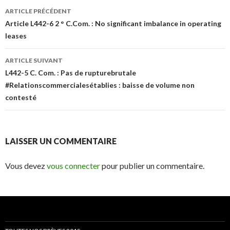
Navigation
ARTICLE PRÉCÉDENT
des
Article L442-6 2 ° C.Com. : No significant imbalance in operating
leases
articles
ARTICLE SUIVANT
L442-5 C. Com. : Pas de rupturebrutale
#Relationscommercialesétablies : baisse de volume non
contesté
LAISSER UN COMMENTAIRE
Vous devez
vous connecter
pour publier un commentaire.