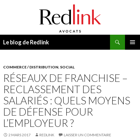
Recherche
Le blog de Redlink
ALLER
MENU
AU
PRINCI
CONTENU
COMMERCE / DISTRIBUTION
,
SOCIAL
RÉSEAUX DE FRANCHISE –
RECLASSEMENT DES
SALARIÉS : QUELS MOYENS
DE DÉFENSE POUR
L’EMPLOYEUR ?
2 MARS 2017
REDLINK
LAISSER UN COMMENTAIRE