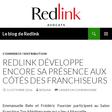
Recherche
Le blog de Redlink
ALLER
MENU
AU
PRINCI
CONTENU
COMMERCE / DISTRIBUTION
REDLINK DÉVELOPPE
ENCORE SA PRÉSENCE AUX
CÔTÉS DES FRANCHISEURS
11 OCTOBRE 2016
REDLINK
LAISSER UN COMMENTAIRE
Emmanuelle Behr et Frédéric Fournier participent au Salon
Franchise Top Méditerranée qui a lieu à Marseille.