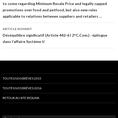
articles
to come regarding Minimum Resale Price and legally capped
promotions over food and petfood, but also new rules
applicable to relations between suppliers and retailers …
ARTICLE SUIVANT
Déséquilibre significatif (Article 442-6 I 2°C.Com.) : épilogue
dans l’affaire Système U
TOUTES NOS BRÈVES 2015
TOUTES NOS BRÈVES 2016
RETOUR AU SITE REDLINK
Rechercher :