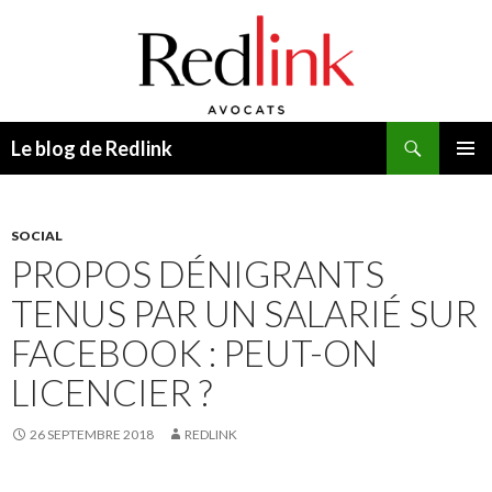
Recherche
Le blog de Redlink
ALLER
MENU
AU
PRINCI
CONTENU
SOCIAL
PROPOS DÉNIGRANTS
TENUS PAR UN SALARIÉ SUR
FACEBOOK : PEUT-ON
LICENCIER ?
26 SEPTEMBRE 2018
REDLINK