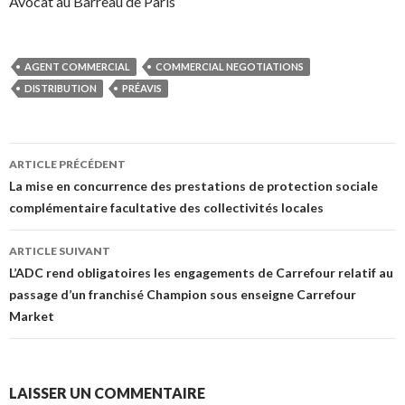
Avocat au Barreau de Paris
AGENT COMMERCIAL
COMMERCIAL NEGOTIATIONS
DISTRIBUTION
PRÉAVIS
Navigation
ARTICLE PRÉCÉDENT
des
La mise en concurrence des prestations de protection sociale
complémentaire facultative des collectivités locales
articles
ARTICLE SUIVANT
L’ADC rend obligatoires les engagements de Carrefour relatif au
passage d’un franchisé Champion sous enseigne Carrefour
Market
LAISSER UN COMMENTAIRE