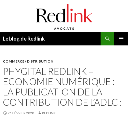
Recherche
Le blog de Redlink
ALLER
MENU
AU
PRINCI
CONTENU
COMMERCE / DISTRIBUTION
PHYGITAL REDLINK –
ECONOMIE NUMÉRIQUE :
LA PUBLICATION DE LA
CONTRIBUTION DE L’ADLC :
21 FÉVRIER 2020
REDLINK