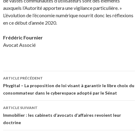
de vastes communautés d’utilisateurs sont des éléments
auxquels l’Autorité apportera une vigilance particulière. »
L’évolution de l’économie numérique nourrit donc les réflexions
en ce début d’année 2020.
Frédéric Fournier
Avocat Associé
Navigation
ARTICLE PRÉCÉDENT
des
Phygital – La proposition de loi visant à garantir le libre choix du
consommateur dans le cyberespace adopté par le Sénat
articles
ARTICLE SUIVANT
Immobilier : les cabinets d’avocats d’affaires revoient leur
doctrine