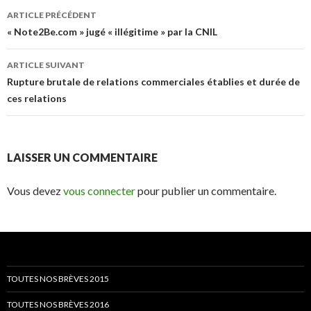
Navigation
ARTICLE PRÉCÉDENT
des
« Note2Be.com » jugé « illégitime » par la CNIL
articles
ARTICLE SUIVANT
Rupture brutale de relations commerciales établies et durée de
ces relations
LAISSER UN COMMENTAIRE
Vous devez
vous connecter
pour publier un commentaire.
TOUTES NOS BRÈVES 2015
TOUTES NOS BRÈVES 2016