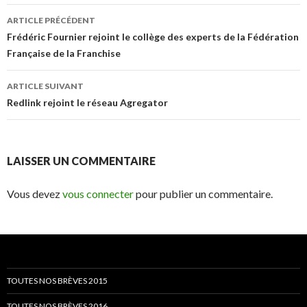
Navigation
ARTICLE PRÉCÉDENT
des
Frédéric Fournier rejoint le collège des experts de la Fédération
Française de la Franchise
articles
ARTICLE SUIVANT
Redlink rejoint le réseau Agregator
LAISSER UN COMMENTAIRE
Vous devez
vous connecter
pour publier un commentaire.
TOUTES NOS BRÈVES 2015
TOUTES NOS BRÈVES 2016