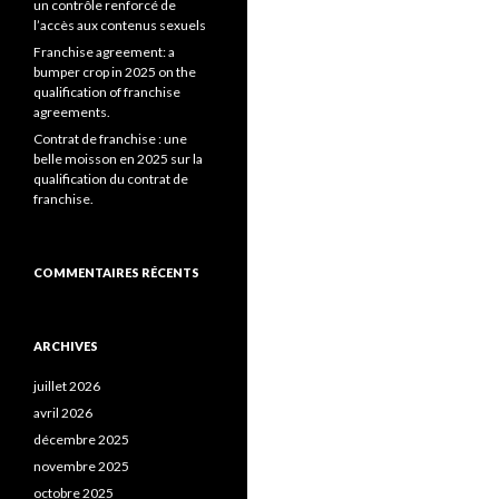
un contrôle renforcé de
l’accès aux contenus sexuels
Franchise agreement: a
bumper crop in 2025 on the
qualification of franchise
agreements.
Contrat de franchise : une
belle moisson en 2025 sur la
qualification du contrat de
franchise.
COMMENTAIRES RÉCENTS
ARCHIVES
juillet 2026
avril 2026
décembre 2025
novembre 2025
octobre 2025