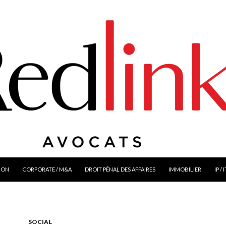
ION
CORPORATE / M&A
DROIT PÉNAL DES AFFAIRES
IMMOBILIER
IP / 
SOCIAL