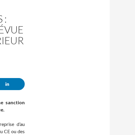
 :
RÉVUE
RIEUR
ne sanction
e.
reprise d’au
 du CE ou des