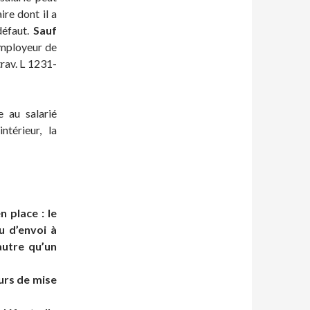
ire dont il a
défaut.
Sauf
’employeur de
trav. L 1231-
e au salarié
ntérieur, la
 place : le
u d’envoi à
autre qu’un
ours de mise