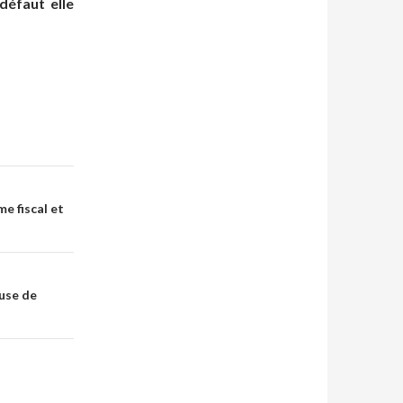
défaut elle
e fiscal et
ause de