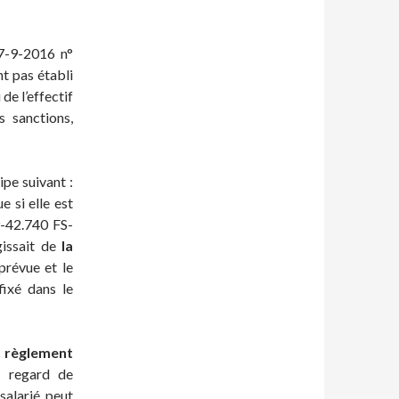
7-9-2016 n°
t pas établi
de l’effectif
s sanctions,
pe suivant :
 si elle est
9-42.740 FS-
gissait de
la
 prévue et le
ixé dans le
 règlement
u regard de
 salarié peut