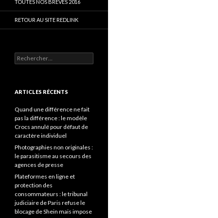
TOUTES NOS BRÈVES 2016
RETOUR AU SITE REDLINK
Rechercher :
ARTICLES RÉCENTS
Quand une différence ne fait
pas la différence : le modèle
Crocs annulé pour défaut de
caractère individuel
Photographies non originales :
le parasitisme au secours des
agences de presse
Plateformes en ligne et
protection des
consommateurs : le tribunal
judiciaire de Paris refuse le
blocage de Shein mais impose