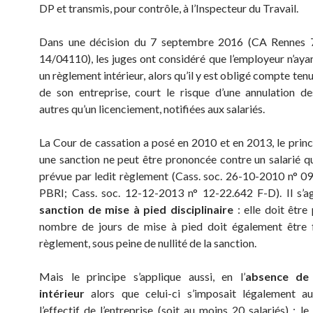
DP et transmis, pour contrôle, à l’Inspecteur du Travail.
Dans une décision du 7 septembre 2016 (CA Rennes 
14/04110), les juges ont considéré que l’employeur n’ayan
un règlement intérieur, alors qu’il y est obligé compte tenu 
de son entreprise, court le risque d’une annulation de
autres qu’un licenciement, notifiées aux salariés.
La Cour de cassation a posé en 2010 et en 2013, le princi
une sanction ne peut être prononcée contre un salarié que
prévue par ledit règlement (Cass. soc. 26-10-2010 n° 0
PBRI; Cass. soc. 12-12-2013 n° 12-22.642 F-D). Il s’a
sanction de mise à pied disciplinaire
: elle doit être
nombre de jours de mise à pied doit également être f
règlement, sous peine de nullité de la sanction.
Mais le principe s’applique aussi, en l’
absence de
intérieur
alors que celui-ci s’imposait légalement a
l’effectif de l’entreprise (soit au moins 20 salariés) : le