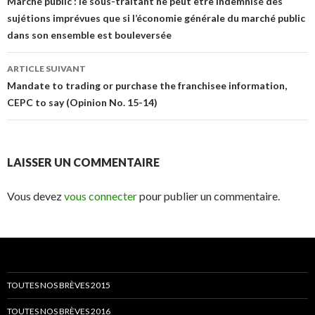
des
Marché public : le sous-traitant ne peut être indemnisé des
sujétions imprévues que si l’économie générale du marché public
articles
dans son ensemble est bouleversée
ARTICLE SUIVANT
Mandate to trading or purchase the franchisee information,
CEPC to say (Opinion No. 15-14)
LAISSER UN COMMENTAIRE
Vous devez
vous connecter
pour publier un commentaire.
TOUTES NOS BRÈVES 2015
TOUTES NOS BRÈVES 2016