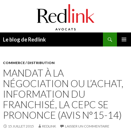
Recherche
Le blog de Redlink
ALLER
MENU
AU
PRINCI
CONTENU
COMMERCE / DISTRIBUTION
MANDAT À LA
NÉGOCIATION OU L’ACHAT,
INFORMATION DU
FRANCHISÉ, LA CEPC SE
PRONONCE (AVIS N°15-14)
15 JUILLET 2015
REDLINK
LAISSER UN COMMENTAIRE