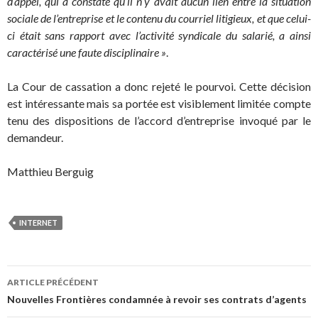
d’appel, qui a constaté qu’il n’y avait aucun lien entre la situation
sociale de l’entreprise et le contenu du courriel litigieux, et que celui-
ci était sans rapport avec l’activité syndicale du salarié, a ainsi
caractérisé une faute disciplinaire »
.
La Cour de cassation a donc rejeté le pourvoi. Cette décision
est intéressante mais sa portée est visiblement limitée compte
tenu des dispositions de l’accord d’entreprise invoqué par le
demandeur.
Matthieu Berguig
INTERNET
Navigation
ARTICLE PRÉCÉDENT
des
Nouvelles Frontières condamnée à revoir ses contrats d’agents