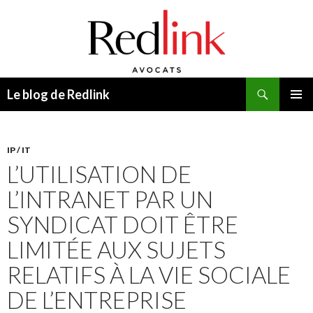
Recherche
Le blog de Redlink
ALLER
MENU
AU
PRINCI
CONTENU
IP / IT
L’UTILISATION DE
L’INTRANET PAR UN
SYNDICAT DOIT ÊTRE
LIMITÉE AUX SUJETS
RELATIFS À LA VIE SOCIALE
DE L’ENTREPRISE