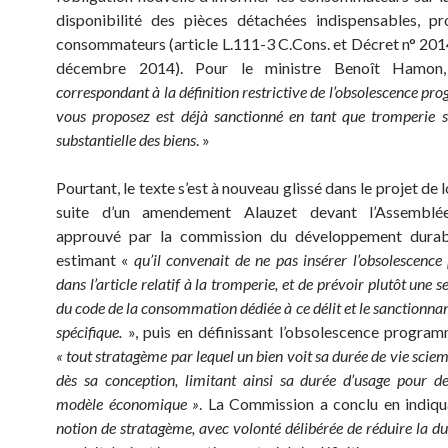
disponibilité des pièces détachées indispensables, pr
consommateurs (article L.111-3 C.Cons. et Décret n° 20
décembre 2014). Pour le ministre Benoît Hamo
correspondant à la définition restrictive de l’obsolescence p
vous proposez est déjà sanctionné en tant que tromperie s
substantielle des biens
. »
Pourtant, le texte s’est à nouveau glissé dans le projet de 
suite d’un amendement Alauzet devant l’Assemblée
approuvé par la commission du développement durab
estimant «
qu’il convenait de ne pas insérer l’obsolescen
dans l’article relatif à la tromperie, et de prévoir plutôt une s
du code de la consommation dédiée à ce délit et le sanctionna
spécifique.
», puis en définissant l’obsolescence progr
« tout stratagème par lequel un bien voit sa durée de vie scie
dès sa conception, limitant ainsi sa durée d’usage pour d
modèle économique »
. La Commission a conclu en indiq
notion de stratagème, avec volonté délibérée de réduire la du