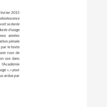
 février 2015
’obsolescence
voit sa durée
durée d’usage
deux années
ation pénale
 par le texte
 une ruse de
 on use dans
 l’Académie
sage
», «
pour
lus ardue par