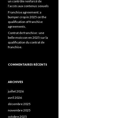
un contrôle renforcé de
l’accès aux contenus sexuels
Franchise agreement: a
bumper crop in 2025 on the
qualification of franchise
agreements.
Contrat de franchise : une
belle moisson en 2025 sur la
qualification du contrat de
franchise.
COMMENTAIRES RÉCENTS
ARCHIVES
juillet 2026
avril 2026
décembre 2025
novembre 2025
octobre 2025