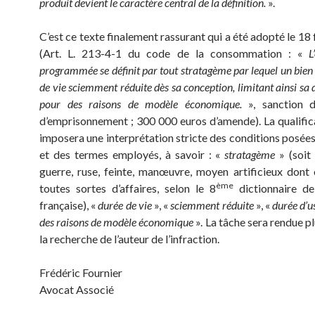
produit devient le caractère central de la définition.
».
C’est ce texte finalement rassurant qui a été adopté le 18
(Art. L. 213-4-1 du code de la consommation : «
L
programmée se définit par tout stratagème par lequel un bien 
de vie sciemment réduite dès sa conception, limitant ainsi sa 
pour des raisons de modèle économique.
», sanction 
d’emprisonnement ; 300 000 euros d’amende). La qualific
imposera une interprétation stricte des conditions posées
et des termes employés, à savoir : «
stratagème
» (soit
guerre, ruse, feinte, manœuvre, moyen artificieux dont
ème
toutes sortes d’affaires, selon le 8
dictionnaire de
française), «
durée de vie
», «
sciemment réduite
», «
durée d’u
des raisons de modèle économique
». La tâche sera rendue p
la recherche de l’auteur de l’infraction.
Frédéric Fournier
Avocat Associé