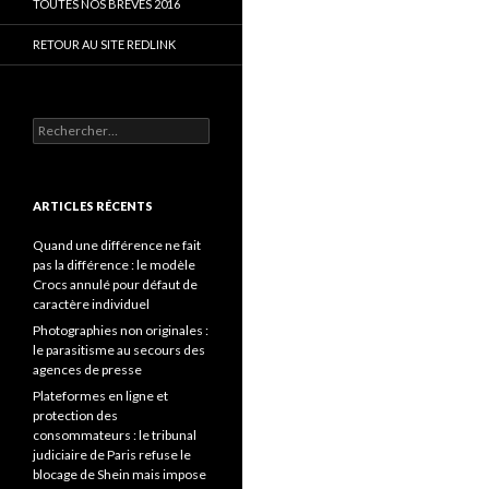
TOUTES NOS BRÈVES 2016
RETOUR AU SITE REDLINK
Rechercher :
ARTICLES RÉCENTS
Quand une différence ne fait
pas la différence : le modèle
Crocs annulé pour défaut de
caractère individuel
Photographies non originales :
le parasitisme au secours des
agences de presse
Plateformes en ligne et
protection des
consommateurs : le tribunal
judiciaire de Paris refuse le
blocage de Shein mais impose