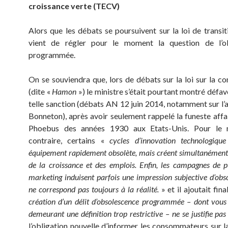
croissance verte (TECV)
Alors que les débats se poursuivent sur la loi de transit
vient de régler pour le moment la question de l’o
programmée.
On se souviendra que, lors de débats sur la loi sur la 
(dite «
Hamon
») le ministre s’était pourtant montré défa
telle sanction (débats AN 12 juin 2014, notamment sur 
Bonneton), après avoir seulement rappelé la funeste affai
Phoebus des années 1930 aux Etats-Unis. Pour le m
contraire, certains «
cycles d’innovation technologiqu
équipement rapidement obsolète, mais créent simultanément 
de la croissance et des emplois. Enfin, les campagnes de pu
marketing induisent parfois une impression subjective d’obs
ne correspond pas toujours à la réalité.
» et il ajoutait fin
création d’un délit d’obsolescence programmée – dont vous
demeurant une définition trop restrictive – ne se justifie pas
l’obligation nouvelle d’informer les consommateurs sur l