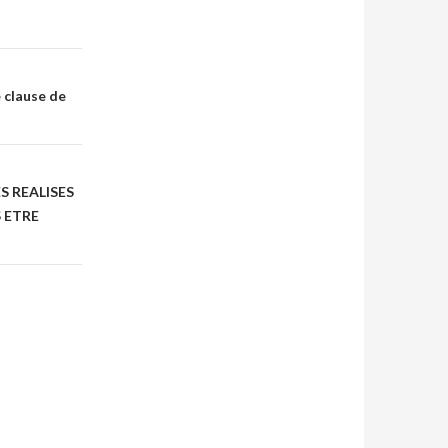
e clause de
S REALISES
 ETRE