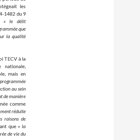
otégeait les
14-1482 du 9
n, «
le délit
rogrammée que
ur la qualité
loi TECV à la
 nationale,
le, mais en
ce programmée
ection au sein
nt de manière
ammée comme
mment réduite
es raisons de
uant que «
la
rée de vie du