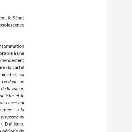
ion, le Sénat
bsolescence
consommation
vorable à une
l’amendement
re du cartel
inistre, au
e rendent un
de la valeur,
blicité et le
olescence qui
alement : «
la
 proposez au
». D’ailleurs,
a période de