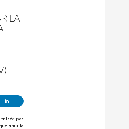
R LA
A
N
V)
rentrée par
ique pour la