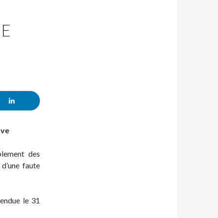
UE
ave
plement des
 d’une faute
rendue le 31