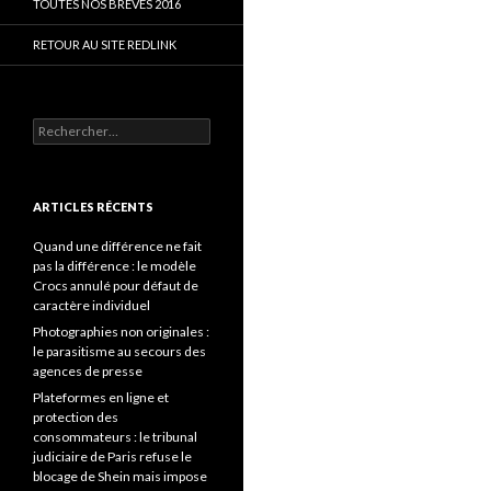
TOUTES NOS BRÈVES 2016
RETOUR AU SITE REDLINK
Rechercher :
ARTICLES RÉCENTS
Quand une différence ne fait
pas la différence : le modèle
Crocs annulé pour défaut de
caractère individuel
Photographies non originales :
le parasitisme au secours des
agences de presse
Plateformes en ligne et
protection des
consommateurs : le tribunal
judiciaire de Paris refuse le
blocage de Shein mais impose