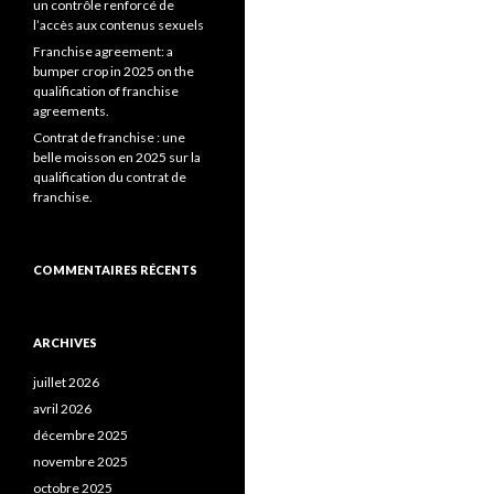
un contrôle renforcé de
l’accès aux contenus sexuels
Franchise agreement: a
bumper crop in 2025 on the
qualification of franchise
agreements.
Contrat de franchise : une
belle moisson en 2025 sur la
qualification du contrat de
franchise.
COMMENTAIRES RÉCENTS
ARCHIVES
juillet 2026
avril 2026
décembre 2025
novembre 2025
octobre 2025