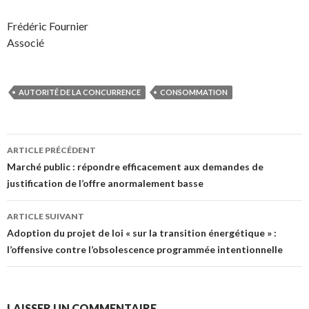
Frédéric Fournier
Associé
AUTORITÉ DE LA CONCURRENCE
CONSOMMATION
Navigation
ARTICLE PRÉCÉDENT
des
Marché public : répondre efficacement aux demandes de
justification de l’offre anormalement basse
articles
ARTICLE SUIVANT
Adoption du projet de loi « sur la transition énergétique » :
l’offensive contre l’obsolescence programmée intentionnelle
LAISSER UN COMMENTAIRE