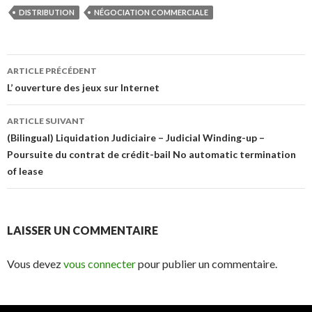
DISTRIBUTION
NÉGOCIATION COMMERCIALE
Navigation
ARTICLE PRÉCÉDENT
des
L’ ouverture des jeux sur Internet
articles
ARTICLE SUIVANT
(Bilingual) Liquidation Judiciaire – Judicial Winding-up –
Poursuite du contrat de crédit-bail No automatic termination
of lease
LAISSER UN COMMENTAIRE
Vous devez
vous connecter
pour publier un commentaire.