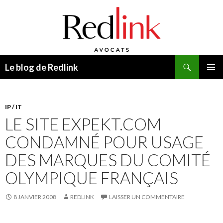
Recherche
Le blog de Redlink
ALLER
MENU
AU
PRINCI
CONTENU
IP / IT
LE SITE EXPEKT.COM
CONDAMNÉ POUR USAGE
DES MARQUES DU COMITÉ
OLYMPIQUE FRANÇAIS
8 JANVIER 2008
REDLINK
LAISSER UN COMMENTAIRE