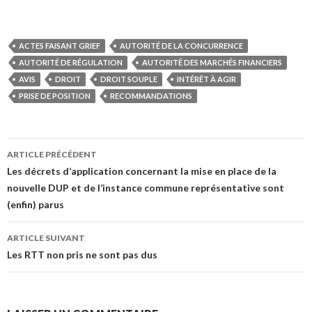
ACTES FAISANT GRIEF
AUTORITÉ DE LA CONCURRENCE
AUTORITÉ DE RÉGULATION
AUTORITÉ DES MARCHÉS FINANCIERS
AVIS
DROIT
DROIT SOUPLE
INTÉRÊT À AGIR
PRISE DE POSITION
RECOMMANDATIONS
Navigation
ARTICLE PRÉCÉDENT
des
Les décrets d’application concernant la mise en place de la
nouvelle DUP et de l’instance commune représentative sont
articles
(enfin) parus
ARTICLE SUIVANT
Les RTT non pris ne sont pas dus